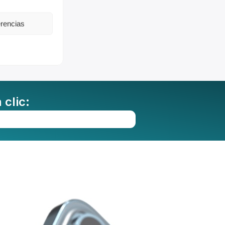
erencias
clic: