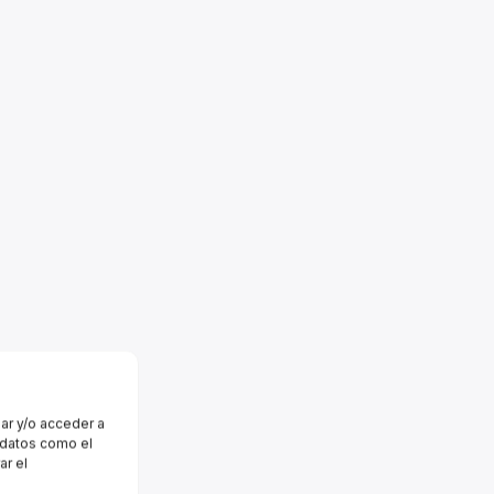
ar y/o acceder a
r datos como el
ar el