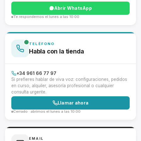
Abrir WhatsApp
Montura Nikon F
Te respondemos el lunes a las 10:00
Montura Nikon Z
Montura Fuji X
TELÉFONO
Habla con la tienda
Montura Fuji G
Montura Micro 4/3
+34 961 66 77 97
Si prefieres hablar de viva voz: configuraciones, pedidos
Objetivos Sigma
en curso, alquiler, asesoría profesional o cualquier
consulta urgente.
Objetivos Tamron
Llamar ahora
Cerrado · abrimos el lunes a las 10:00
Filtros y portafiltros
Accesorios para objetivos
EMAIL