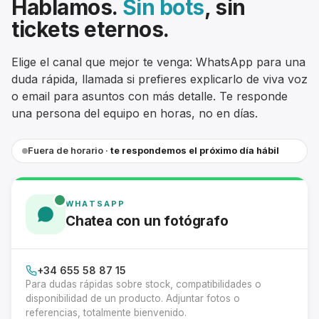
Hablamos.
Sin bots
, sin
Cámaras Formato Medio
Disparadores
Rótulas
Otros
Fotómetros
Objetivos macro
Carcasas acuáticas
Barndoor
Kits de filtros y portafiltros
tickets eternos.
Cámaras Instantáneas
Accesorios de iluminación
Mini trípodes smartphone
Mesas de producto
Objetivos ojo de pez
Snoots
Otros filtros
Elige el canal que mejor te venga: WhatsApp para una
Cámaras 360 y VR
Otros flashes
Accesorios para trípodes
Calibradores y cartas de color
Objetivos zoom
duda rápida, llamada si prefieres explicarlo de viva voz
Otras herramientas de modelado
o email para asuntos con más detalle. Te responde
Cámaras Acuáticas
Impresoras
Tipos de monturas
una persona del equipo en horas, no en días.
Cámaras Micro Cuatro Tercios
Montura Canon M
Fuera de horario ·
te respondemos el próximo día hábil
Accesorios de cámaras
Montura Canon RF
WHATSAPP
Montura Canon EF
Chatea con un fotógrafo
Montura L
+34 655 58 87 15
Montura Sony A
Para dudas rápidas sobre stock, compatibilidades o
disponibilidad de un producto. Adjuntar fotos o
Montura Sony E
referencias, totalmente bienvenido.