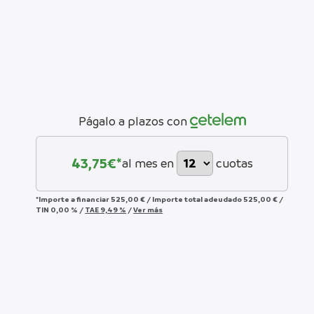
Págalo a plazos con
43,75
€*
al mes en
cuotas
*Importe a financiar
525,00 €
/
Importe total adeudado
525,00 €
/
TIN
0,00 %
/
TAE
9,49 %
/
Ver más