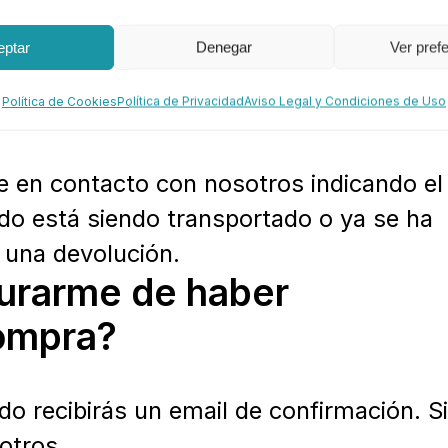
arlos. Una vez realizado el pago, ya no
 contactar con nosotros para así poder
eptar
Denegar
Ver pref
e requieras.
 pedido?
Política de Cookies
Política de Privacidad
Aviso Legal y Condiciones de Uso
e en contacto con nosotros indicando el
ido está siendo transportado o ya se ha
 una devolución.
urarme de haber
compra?
o recibirás un email de confirmación. S
otros.