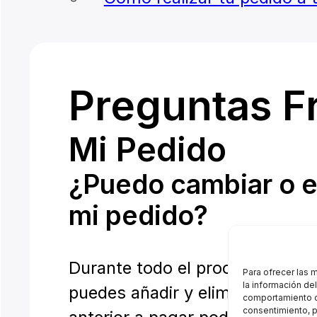
Preguntas F
Mi Pedido
¿Puedo cambiar o el
mi pedido?
Durante todo el proceso de com
Para ofrecer las 
la información de
puedes añadir y eliminar los p
comportamiento de
consentimiento, p