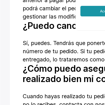
anterior a pagar podrás modific
podrá cambiar el pedido. Debes
Ac
gestionar las modificaciones qu
¿Puedo cancelar mi
Sí, puedes. Tendrás que ponert
número de tu pedido. Si tu ped
entregado, lo trataremos como
¿Cómo puedo aseg
realizado bien mi 
Cuando hayas realizado tu pedid
no lo recibes, contacta con nos