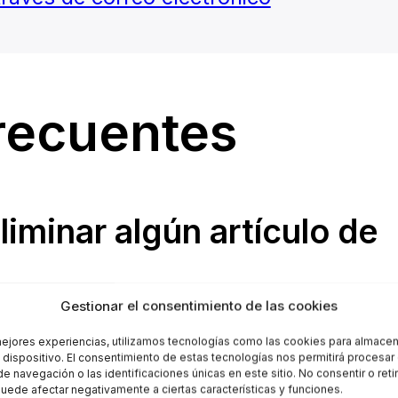
recuentes
iminar algún artículo de
Gestionar el consentimiento de las cookies
pra, es decir, mientras navegas,
mejores experiencias, utilizamos tecnologías como las cookies para almacen
l dispositivo. El consentimiento de estas tecnologías nos permitirá procesa
roductos que quieras. En el momento
 navegación o las identificaciones únicas en este sitio. No consentir o retir
uede afectar negativamente a ciertas características y funciones.