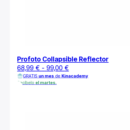
Profoto Collapsible Reflector
Rango
68,99
€
-
99,00
€
de
GRATIS
un mes
de
Kinacademy
Recíbelo
el martes.
precios:
desde
68,99 €
hasta
99,00 €