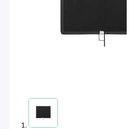
Montura Nikon F
Montura Nikon Z
Montura Fuji X
Montura Fuji G
Montura Micro 4/3
Objetivos Sigma
Objetivos Tamron
Filtros y portafiltros
Accesorios para objetivos