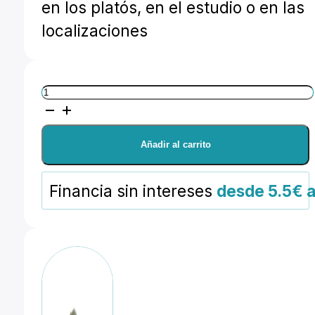
en los platós, en el estudio o en las
localizaciones
Avenger
Flag
tipo
Añadir al carrito
Axe
36x30
Financia sin intereses
desde 5.5€ 
cantidad