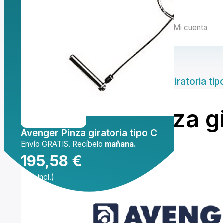
Mi cuenta
Inicio
/
Accesorios
/
Avenger Pinza giratoria tip
Avenger Pinza gi
Avenger Pinza giratoria tipo C
Envío GRATIS. Recíbelo
mañana.
195,58
€
(IVA incl.)
Comprar