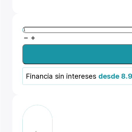
Avenger
Pinza
giratoria
tipo
C
Financia sin intereses
desde 8.
cantidad