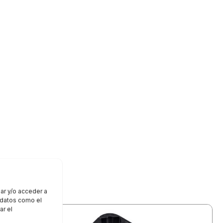
ar y/o acceder a
r datos como el
ar el