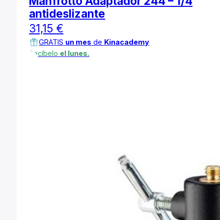
Manfrotto Adaptador 244 – 1/4
antideslizante
31,15
€
GRATIS
un mes
de
Kinacademy
Recíbelo
el lunes.