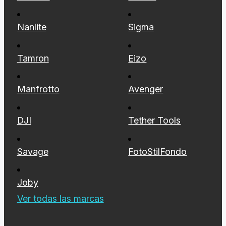
Maxima
Godox
Nanlite
Sigma
Tamron
Eizo
Manfrotto
Avenger
DJI
Tether Tools
Savage
FotoStilFondo
Joby
Ver todas las marcas