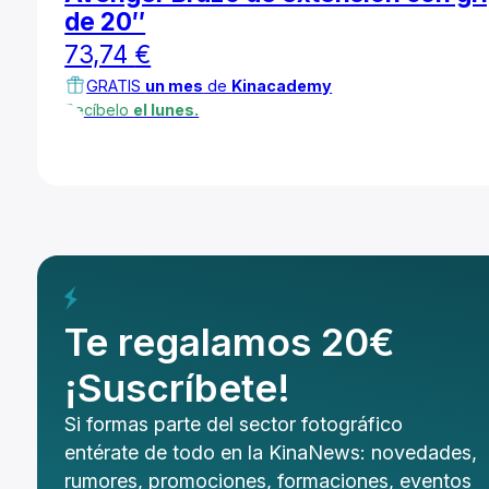
Avenger Brazo de extensión con gr
de 20″
73,74
€
GRATIS
un mes
de
Kinacademy
Recíbelo
el lunes.
Te regalamos 20€
¡Suscríbete!
Si formas parte del sector fotográfico
entérate de todo en la KinaNews: novedades,