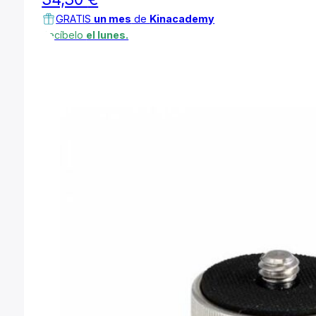
34,30
€
GRATIS
un mes
de
Kinacademy
Recíbelo
el lunes.