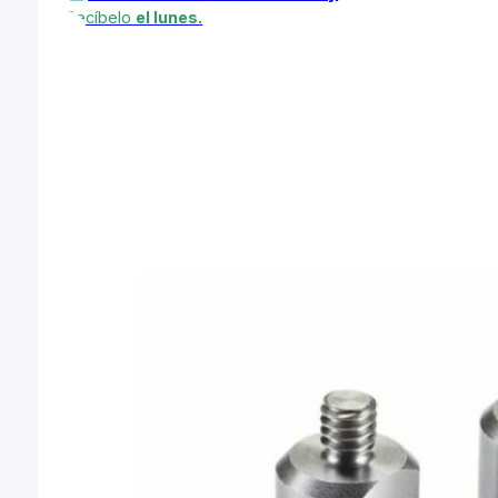
GRATIS
un mes
de
Kinacademy
Recíbelo
el lunes.