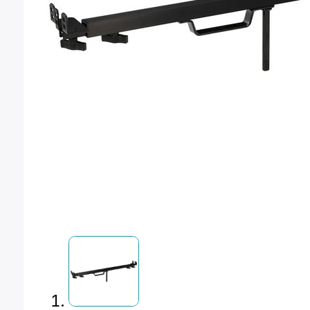
Montura Nikon F
Montura Nikon Z
Montura Fuji X
Montura Fuji G
Montura Micro 4/3
Objetivos Sigma
Objetivos Tamron
Filtros y portafiltros
Accesorios para objetivos