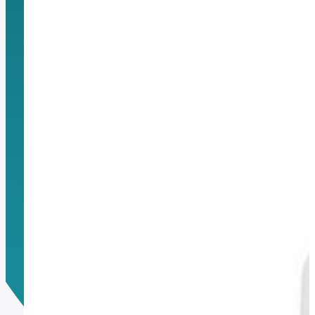
Montura Nikon F
Montura Nikon Z
Montura Fuji X
Montura Fuji G
Montura Micro 4/3
Objetivos Sigma
Objetivos Tamron
Filtros y portafiltros
Accesorios para objetivos