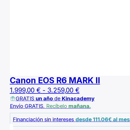
Canon EOS R6 MARK II
Rango
1.999,00
€
-
3.259,00
€
GRATIS
un año
de
Kinacademy
de
Envío GRATIS.
Recíbelo
mañana.
precios:
desde
Financiación sin intereses
desde 111.06€ al me
1.999,00 €