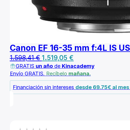
Canon EF 16-35 mm f:4L IS U
El
El
1.598,41
€
1.519,05
€
GRATIS
un año
precio
de
Kinacademy
precio
Envío GRATIS.
Recíbelo
mañana.
original
actual
era:
es:
Financiación sin intereses
desde 69.75€ al me
1.598,41 €.
1.519,05 €.