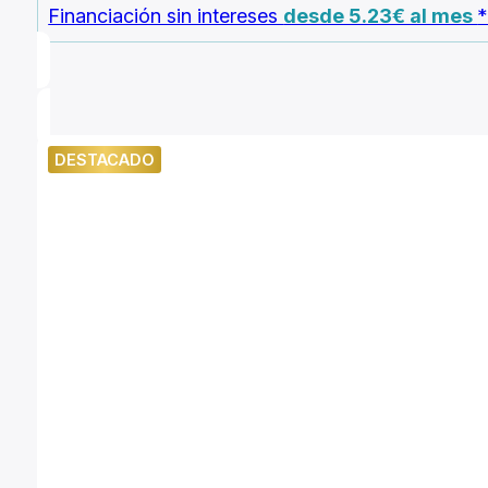
era:
es:
Financiación sin intereses
desde 5.23€ al mes
119,79 €.
113,99 €.
DESTACADO