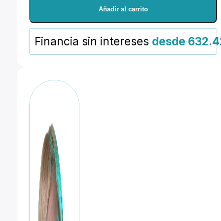
400
Añadir al carrito
mm
f:2.8L
Financia sin intereses
desde 632.4
IS
III
USM
cantidad