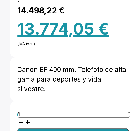
14.498,22
€
El
El
13.774,05
€
precio
preci
(IVA incl.)
original
actua
era:
es:
Canon EF 400 mm. Telefoto de alta
14.498,22 €.
13.77
gama para deportes y vida
silvestre.
Canon
EF