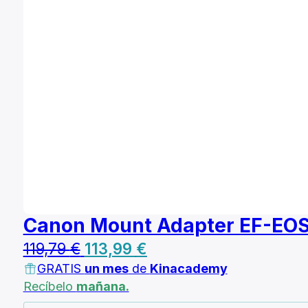
Canon Mount Adapter EF-EOS
El
El
119,79
€
113,99
€
GRATIS
precio
un mes
de
precio
Kinacademy
Recíbelo
mañana.
original
actual