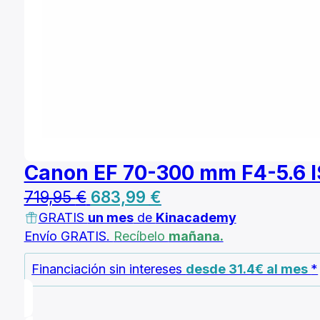
Canon EF 70-300 mm F4-5.6 
El
El
719,95
€
683,99
€
GRATIS
un mes
precio
de
Kinacademy
precio
Envío GRATIS.
Recíbelo
mañana.
original
actual
era:
es:
Financiación sin intereses
desde 31.4€ al mes
*
719,95 €.
683,99 €.