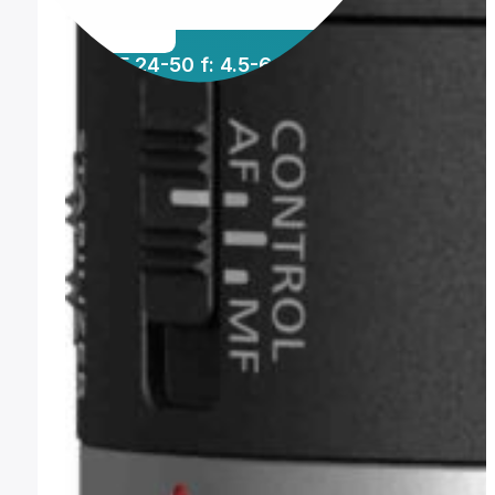
Canon RF 24-50 f: 4.5-6.3 IS STM
419,99
€
(IVA incl.)
Comprar