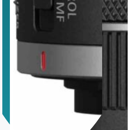
Montura Nikon F
Montura Nikon Z
Montura Fuji X
Montura Fuji G
Montura Micro 4/3
Objetivos Sigma
Objetivos Tamron
Filtros y portafiltros
Accesorios para objetivos