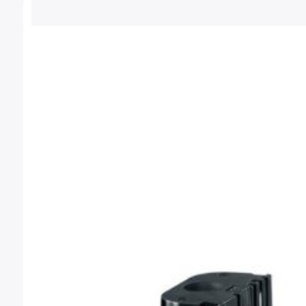
33,88 €
hasta
88,33 €