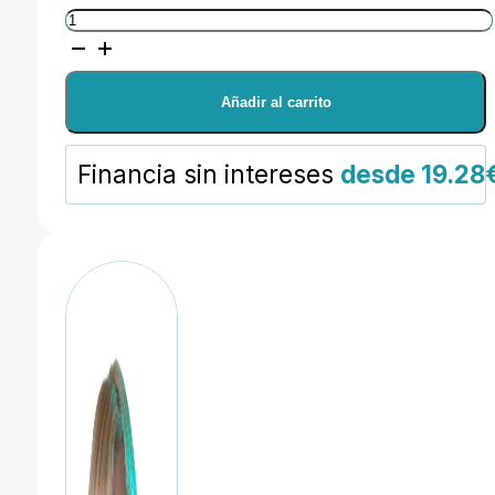
Canon
RF
24-
Añadir al carrito
50
f:
Financia sin intereses
desde 19.28
4.5-
6.3
IS
STM
cantidad