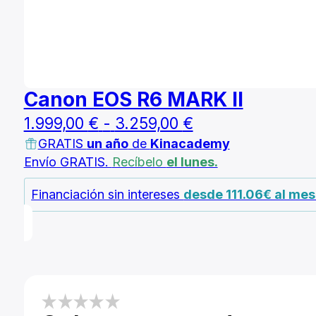
Canon EOS R6 MARK II
Rango
1.999,00
€
-
3.259,00
€
GRATIS
un año
de
Kinacademy
de
Envío GRATIS.
Recíbelo
el lunes.
precios:
desde
Financiación sin intereses
desde 111.06€ al me
1.999,00 €
hasta
3.259,00 €