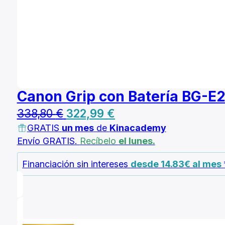
Canon Grip con Batería BG-E2
El
El
338,80
€
322,99
€
GRATIS
un mes
precio
de
Kinacademy
precio
Envío GRATIS.
Recíbelo
el lunes.
original
actual
era:
es:
Financiación sin intereses
desde 14.83€ al mes
338,80 €.
322,99 €.