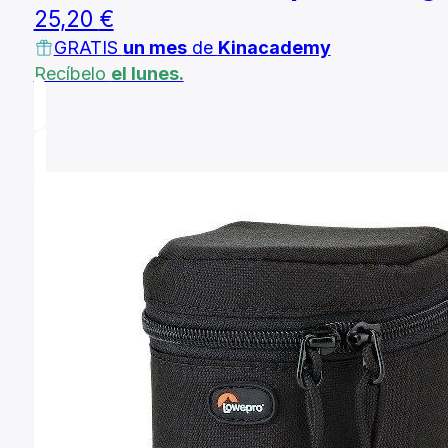
25,20
€
GRATIS
un mes
de
Kinacademy
Recíbelo
el lunes.