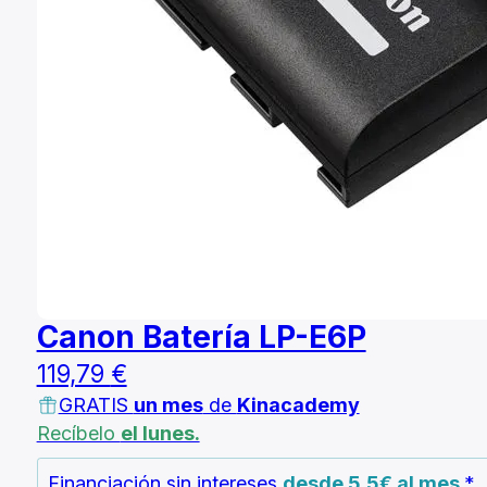
Canon Batería LP-E6P
119,79
€
GRATIS
un mes
de
Kinacademy
Recíbelo
el lunes.
Financiación sin intereses
desde 5.5€ al mes
*