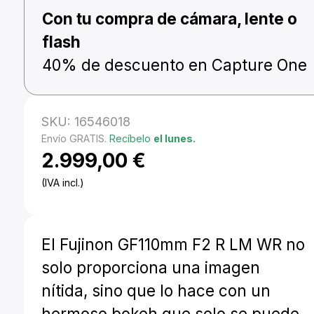
Con tu compra de cámara, lente o
flash
40% de descuento en Capture One
SKU:
16546018
Envío GRATIS.
Recíbelo
el lunes.
2.999,00
€
(IVA incl.)
El Fujinon GF110mm F2 R LM WR no
solo proporciona una imagen
nítida, sino que lo hace con un
hermoso bokeh que solo se puede