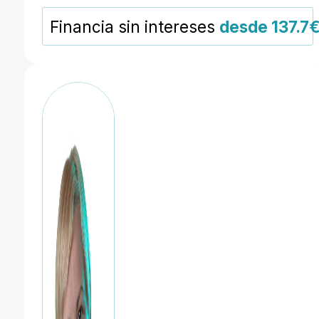
LM
Financia sin intereses
desde 137.7€
WR
cantidad