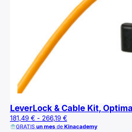
LeverLock & Cable Kit, Optim
Rango
181,49
€
-
266,19
€
GRATIS
un mes
de
Kinacademy
de