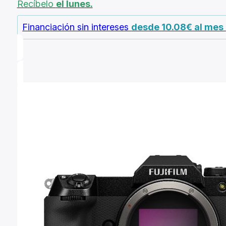
Recíbelo
el lunes.
precios:
desde
Financiación sin intereses
desde 10.08€ al mes
181,49 €
hasta
266,19 €