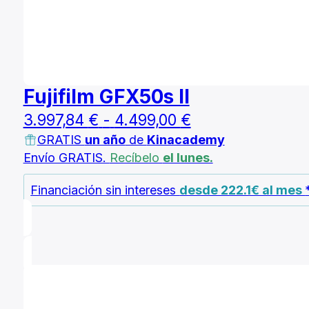
Fujifilm GFX50s II
Rango
3.997,84
€
-
4.499,00
€
GRATIS
un año
de
Kinacademy
de
Envío GRATIS.
Recíbelo
el lunes.
precios:
desde
Financiación sin intereses
desde 222.1€ al mes
3.997,84 €
hasta
4.499,00 €