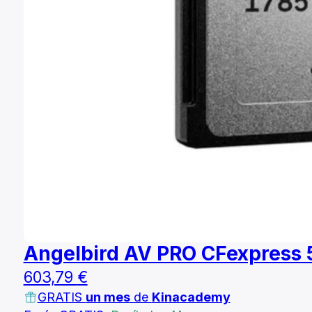
Angelbird AV PRO CFexpress 
603,79
€
GRATIS
un mes
de
Kinacademy