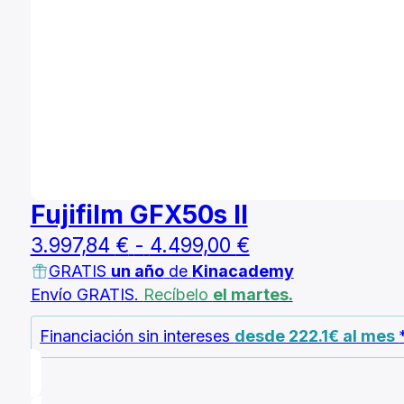
Fujifilm GFX50s II
Rango
3.997,84
€
-
4.499,00
€
GRATIS
un año
de
Kinacademy
de
Envío GRATIS.
Recíbelo
el martes.
precios:
desde
Financiación sin intereses
desde 222.1€ al mes
3.997,84 €
hasta