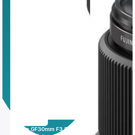
Montura Nikon F
Montura Nikon Z
Montura Fuji X
Montura Fuji G
Montura Micro 4/3
Objetivos Sigma
Objetivos Tamron
Filtros y portafiltros
Accesorios para objetivos
Fujinon GF30mm F3.5 R WR