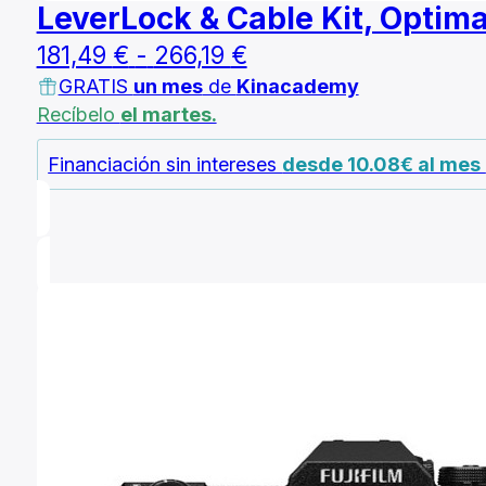
LeverLock & Cable Kit, Optim
Rango
181,49
€
-
266,19
€
GRATIS
un mes
de
Kinacademy
de
Recíbelo
el martes.
precios:
desde
Financiación sin intereses
desde 10.08€ al mes
181,49 €
hasta
266,19 €