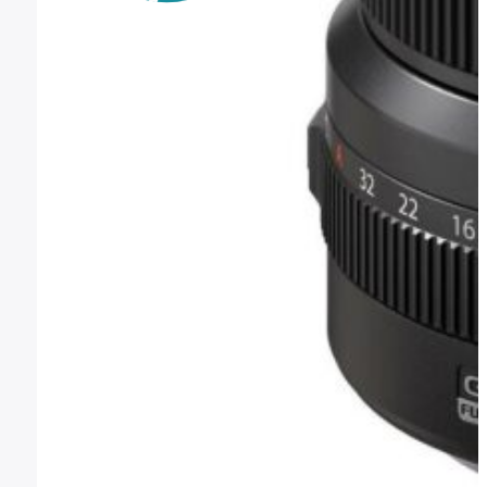
1.798,06
€
(IVA incl.)
Comprar