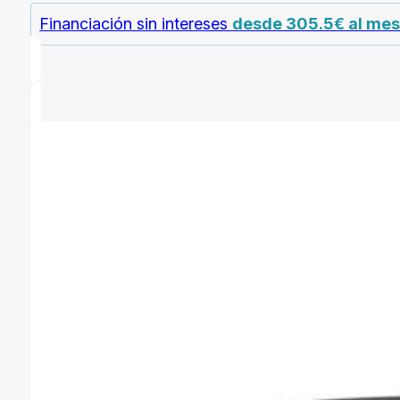
desde
Financiación sin intereses
desde 305.5€ al me
5.499,00 €
hasta
5.799,00 €