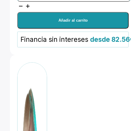
GF30mm
F3.5
Añadir al carrito
R
WR
Financia sin intereses
desde 82.56
cantidad