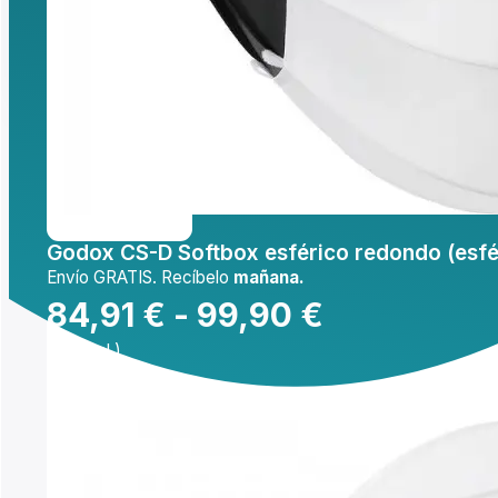
Mi cuenta
Inicio
/
Iluminación
/
Herramientas de modelado
Godox CS-D Soft
Godox CS-D Softbox esférico redondo (esfé
Envío GRATIS. Recíbelo
mañana.
Rango
84,91
€
-
99,90
€
(IVA incl.)
de
Comprar
precios:
desde