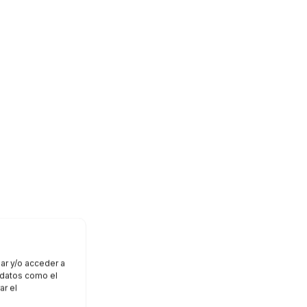
ar y/o acceder a
r datos como el
ar el