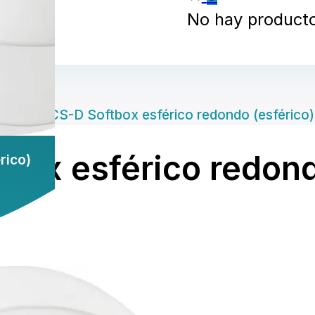
No hay productos
/
Godox CS-D Softbox esférico redondo (esférico)
box esférico redond
rico)