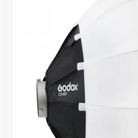
84,91 €
hasta
99,90 €