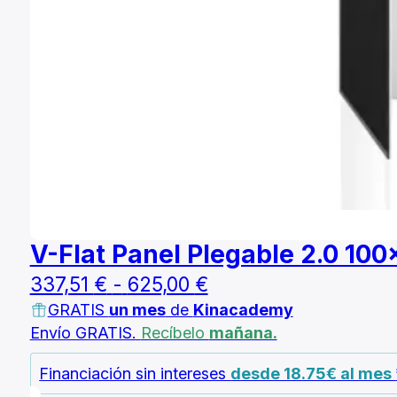
V-Flat Panel Plegable 2.0 10
Rango
337,51
€
-
625,00
€
GRATIS
un mes
de
Kinacademy
de
Envío GRATIS.
Recíbelo
mañana.
precios:
desde
Financiación sin intereses
desde 18.75€ al mes