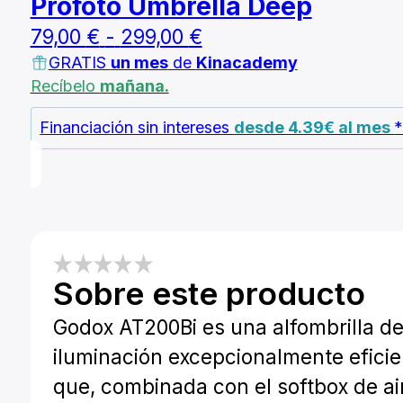
Profoto Umbrella Deep
Rango
79,00
€
-
299,00
€
GRATIS
un mes
de
Kinacademy
de
Recíbelo
mañana.
precios:
desde
Financiación sin intereses
desde 4.39€ al mes
79,00 €
hasta
299,00 €
Sobre este producto
Godox AT200Bi es una alfombrilla d
iluminación excepcionalmente eficie
que, combinada con el softbox de ai