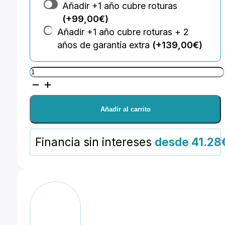
Añadir +1 año cubre roturas
(+99,00€)
Añadir +1 año cubre roturas + 2
años de garantía extra
(+139,00€)
GODOX
FOCO
KNOWLED
Añadir al carrito
Air
Cushion
Financia sin intereses
desde 41.28
LED
AT200BI
cantidad