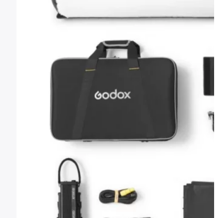
Montura Nikon F
Montura Nikon Z
Montura Fuji X
Montura Fuji G
Montura Micro 4/3
Objetivos Sigma
Objetivos Tamron
Filtros y portafiltros
Accesorios para objetivos