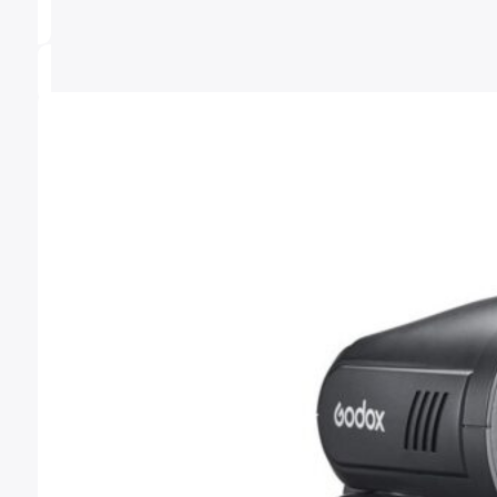
337,51 €
hasta
625,00 €