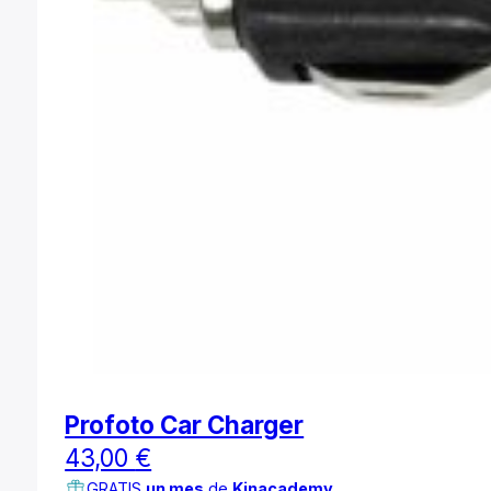
Profoto Car Charger
43,00
€
GRATIS
un mes
de
Kinacademy