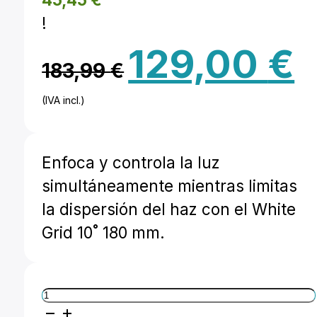
!
El
El
129,00
€
183,99
€
precio
pr
(IVA incl.)
original
ac
era:
es
Enfoca y controla la luz
183,99 €.
12
simultáneamente mientras limitas
la dispersión del haz con el White
Grid 10˚ 180 mm.
Grid
10˚