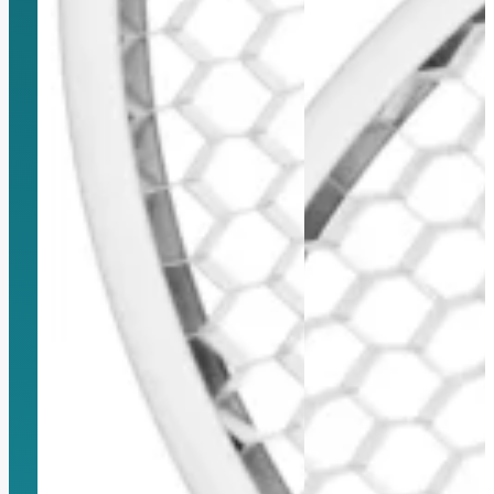
Montura Nikon F
Montura Nikon Z
Montura Fuji X
Montura Fuji G
Montura Micro 4/3
Objetivos Sigma
Objetivos Tamron
Filtros y portafiltros
Accesorios para objetivos