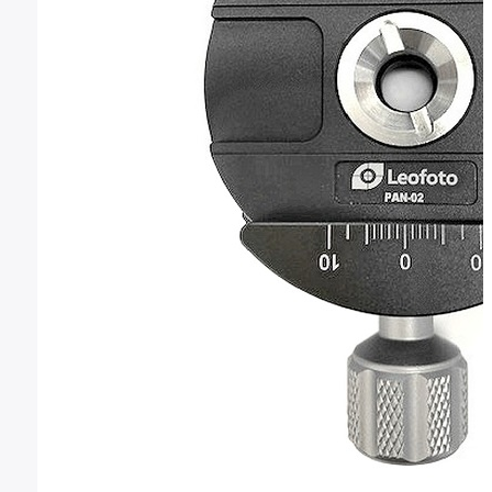
Montura Nikon F
Montura Nikon Z
Montura Fuji X
Montura Fuji G
Montura Micro 4/3
Objetivos Sigma
Objetivos Tamron
Filtros y portafiltros
Accesorios para objetivos