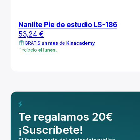
Nanlite Pie de estudio LS-186
53,24
€
GRATIS
un mes
de
Kinacademy
Recíbelo
el lunes.
Te regalamos 20€
¡Suscríbete!