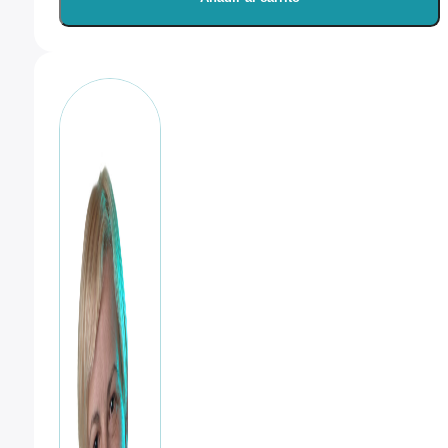
+
QP70
Base
Panoramica
cantidad