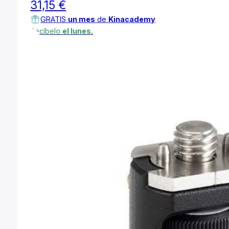
31,15
€
GRATIS
un mes
de
Kinacademy
Recíbelo
el lunes.