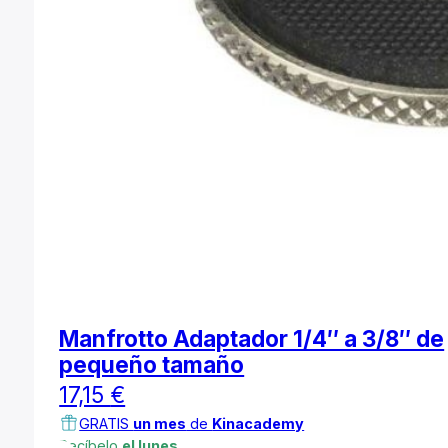
Manfrotto Adaptador 1/4″ a 3/8″ de
pequeño tamaño
17,15
€
GRATIS
un mes
de
Kinacademy
Recíbelo
el lunes.