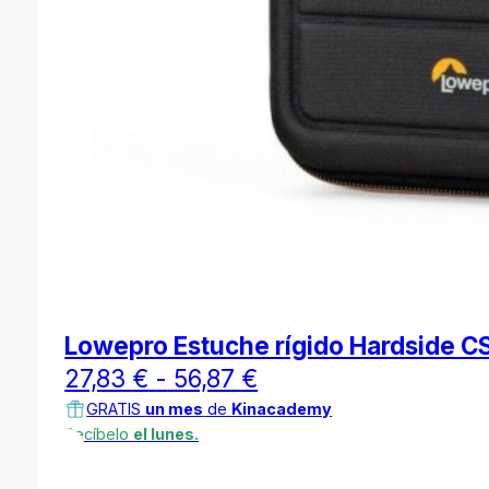
Lowepro Estuche rígido Hardside C
Rango
27,83
€
-
56,87
€
de
GRATIS
un mes
de
Kinacademy
Recíbelo
el lunes.
precios:
desde