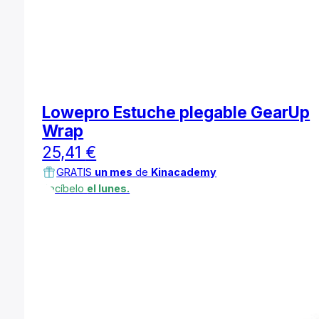
Lowepro Estuche plegable GearUp
Wrap
25,41
€
GRATIS
un mes
de
Kinacademy
Recíbelo
el lunes.