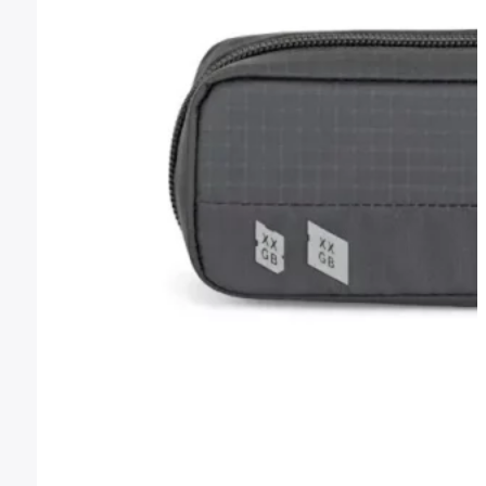
Montura Nikon F
Montura Nikon Z
Montura Fuji X
Montura Fuji G
Montura Micro 4/3
Objetivos Sigma
Objetivos Tamron
Filtros y portafiltros
Accesorios para objetivos