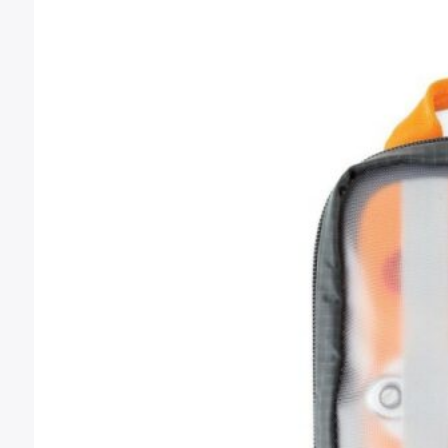
27,83 €
hasta
56,87 €