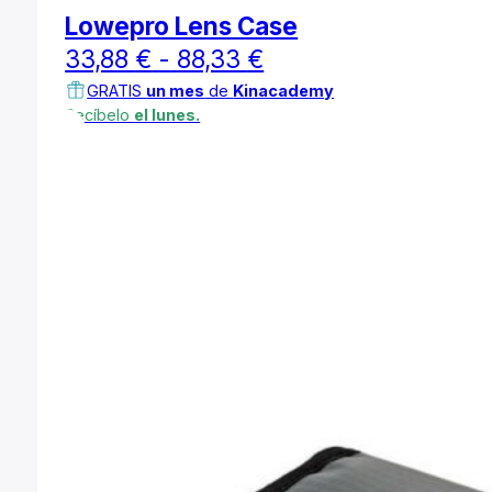
Lowepro Lens Case
Rango
33,88
€
-
88,33
€
de
GRATIS
un mes
de
Kinacademy
Recíbelo
el lunes.
precios:
desde
33,88 €
hasta
88,33 €