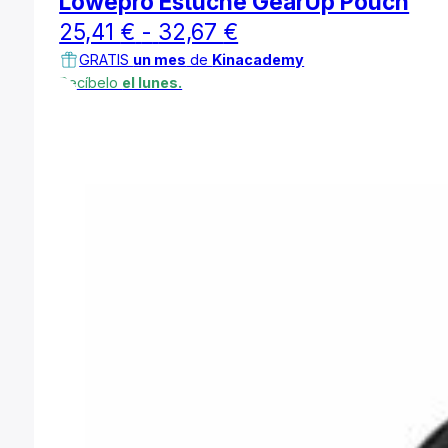
Lowepro Estuche GearUp Pouch
Rango
25,41
€
-
32,67
€
de
GRATIS
un mes
de
Kinacademy
Recíbelo
el lunes.
precios:
desde
25,41 €
hasta
32,67 €