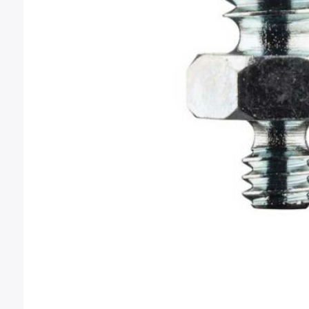
Montura Nikon F
Montura Nikon Z
Montura Fuji X
Montura Fuji G
Montura Micro 4/3
Objetivos Sigma
Objetivos Tamron
Filtros y portafiltros
Accesorios para objetivos