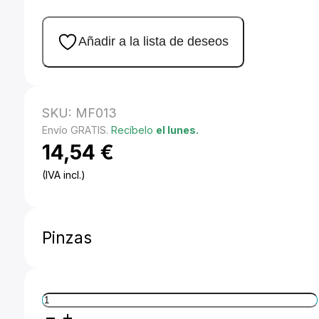
Añadir a la lista de deseos
SKU:
MF013
Envío GRATIS.
Recíbelo
el lunes.
14,54
€
(IVA incl.)
Pinzas
Manfrotto