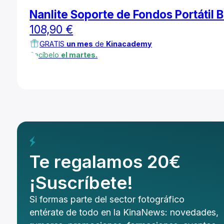
Nanlite Soporte de Fondos Portátil B
108,90
€
GRATIS
un mes
de
Kinacademy
Recíbelo
el martes.
Te regalamos 20€
¡Suscríbete!
Si formas parte del sector fotográfico
entérate de todo en la KinaNews: novedades,