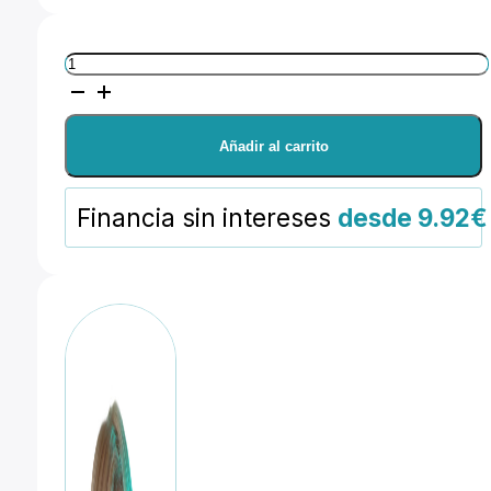
Manfrotto
Autopole
(pértiga
Añadir al carrito
vertical).
Altura
Financia sin intereses
desde 9.92€
2,1-
3,7m.
Negra
cantidad