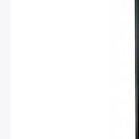
Montura Nikon F
Montura Nikon Z
Montura Fuji X
Montura Fuji G
Montura Micro 4/3
Objetivos Sigma
Objetivos Tamron
Filtros y portafiltros
Accesorios para objetivos