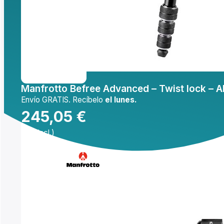
Mi cuenta
Inicio
/
Trípodes
/
Manfrotto Befree Advanced – 
Manfrotto Befree Advanced – Twist lock – A
Envío GRATIS. Recíbelo
el lunes.
Manfrotto Befre
245,05
€
(IVA incl.)
Comprar