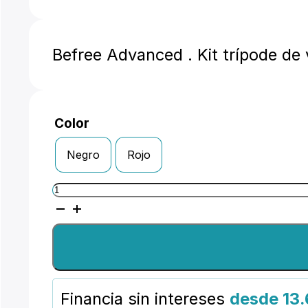
Befree Advanced . Kit trípode de v
Color
Negro
Rojo
Manfrotto
Befree
Advanced
-
Twist
Financia sin intereses
desde 13.
lock