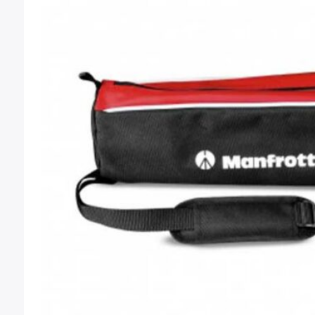
Montura Nikon F
Montura Nikon Z
Montura Fuji X
Montura Fuji G
Montura Micro 4/3
Objetivos Sigma
Objetivos Tamron
Filtros y portafiltros
Accesorios para objetivos