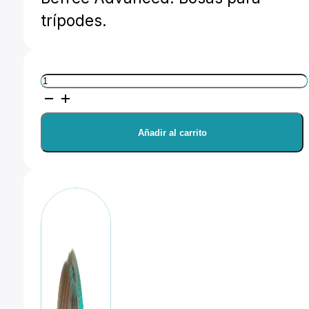
trípodes.
Manfrotto
Bolsa
acolchada
Añadir al carrito
para
Befree
Advanced
/
GT
/
Live
cantidad