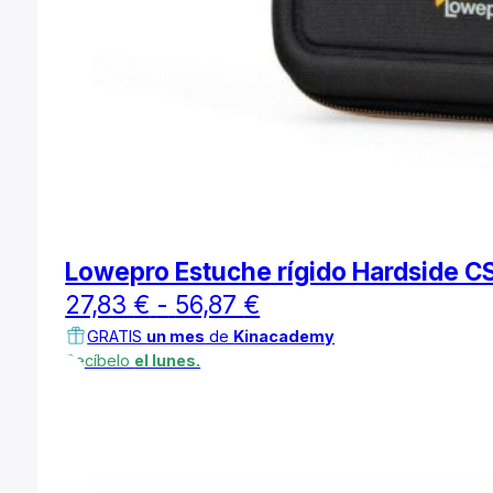
Lowepro Estuche rígido Hardside C
Rango
27,83
€
-
56,87
€
de
GRATIS
un mes
de
Kinacademy
Recíbelo
el lunes.
precios:
desde
27,83 €
hasta