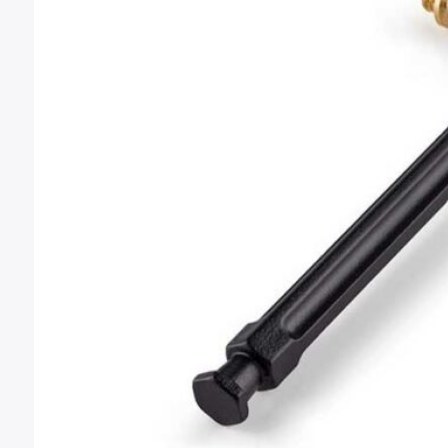
Montura Nikon F
Montura Nikon Z
Montura Fuji X
Montura Fuji G
Montura Micro 4/3
Objetivos Sigma
Objetivos Tamron
Filtros y portafiltros
Accesorios para objetivos