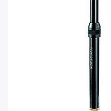
Montura Nikon F
Montura Nikon Z
Montura Fuji X
Montura Fuji G
Montura Micro 4/3
Objetivos Sigma
Objetivos Tamron
Filtros y portafiltros
Accesorios para objetivos