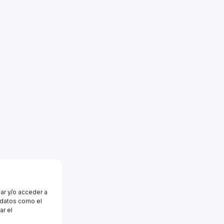
ar y/o acceder a
r datos como el
ar el