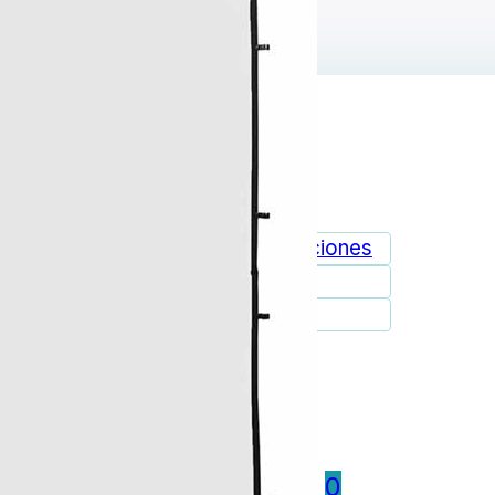
ie de página
Promociones
Marcas
Outlet
0