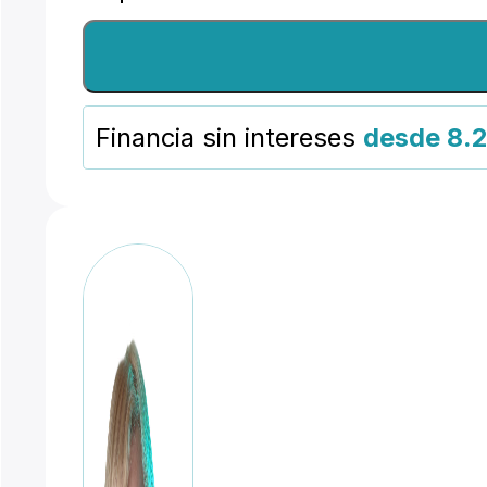
Rapid
Marco
Midi
Financia sin intereses
desde 8.
1,5
x
1,5m
(5'
x
5')
cantidad