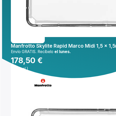
Mi cuenta
Inicio
/
Iluminación
/
Accesorios de iluminación
/
Manfrotto Skylite Rapid Marco Midi 1,5 x 1,5m
Envío GRATIS. Recíbelo
el lunes.
Manfrotto Skylite
178,50
€
(IVA incl.)
Comprar