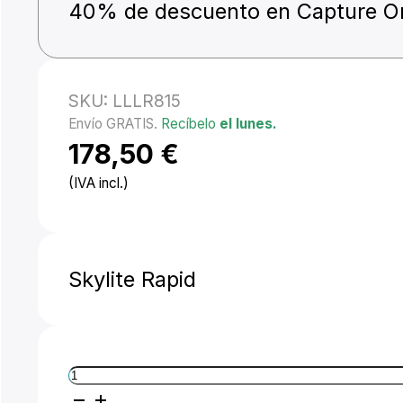
40% de descuento en Capture O
SKU:
LLLR815
Envío GRATIS.
Recíbelo
el lunes.
178,50
€
(IVA incl.)
Skylite Rapid
Manfrotto
Skylite