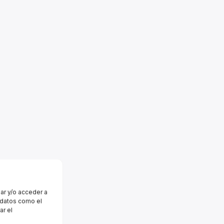
ar y/o acceder a
r datos como el
ar el