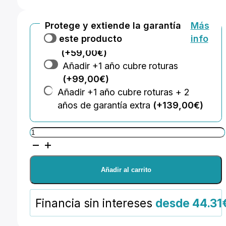
Protege y extiende la garantía
Más
de este producto
info
Añadir +2 años de garantía extra
(+59,00€)
Añadir +1 año cubre roturas
(+99,00€)
Añadir +1 año cubre roturas + 2
años de garantía extra
(+139,00€)
Nanlite
Panel
Nanlite
Añadir al carrito
PavoSlim
120C
Financia sin intereses
desde 44.31
Led