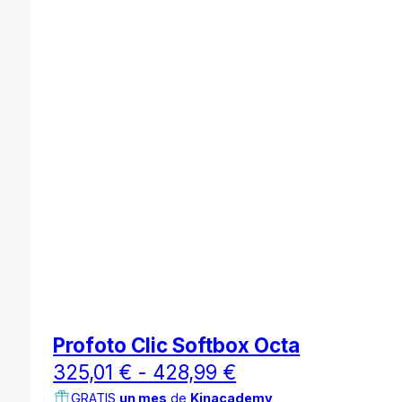
Profoto Clic Softbox Octa
Rango
325,01
€
-
428,99
€
de
GRATIS
un mes
de
Kinacademy