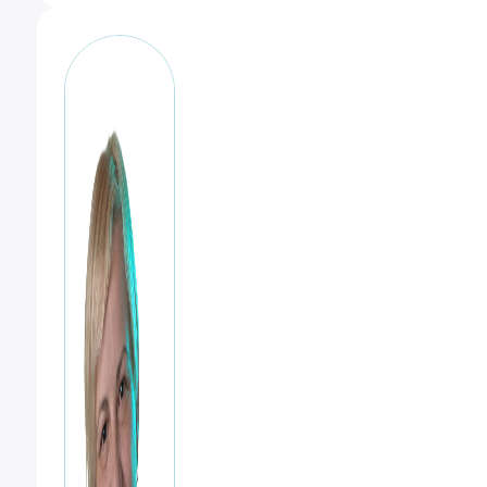
RGBWW
cantidad