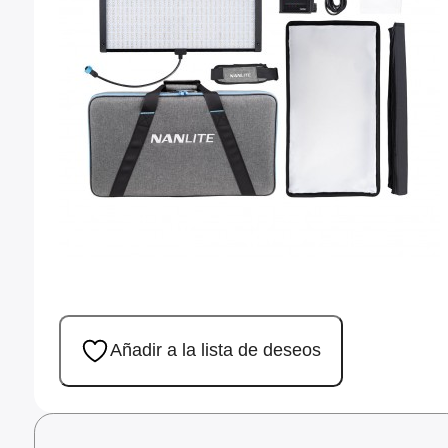
Montura Nikon F
Montura Nikon Z
Montura Fuji X
Montura Fuji G
Montura Micro 4/3
Objetivos Sigma
Objetivos Tamron
Añadir a la lista de deseos
Filtros y portafiltros
Accesorios para objetivos