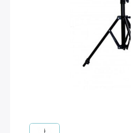
Montura Nikon F
Montura Nikon Z
Montura Fuji X
Montura Fuji G
Montura Micro 4/3
Objetivos Sigma
Objetivos Tamron
Filtros y portafiltros
Accesorios para objetivos