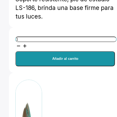
LS-186, brinda una base firme para
tus luces.
Nanlite
Pie
de
Añadir al carrito
estudio
LS-
186
cantidad