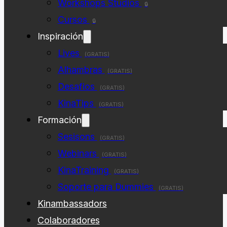
Workshops Studios
🔒
Cursos
🔒
Inspiración
Lives
(GRATIS)
Alhambras
(GRATIS)
Desafios
(GRATIS)
KinaTips
(GRATIS)
Formación
Sesisons
(GRATIS)
Webinars
(GRATIS)
KinaTraining
(GRATIS)
Soporte para Dummies
(GRATIS)
Kinambassadors
Colaboradores