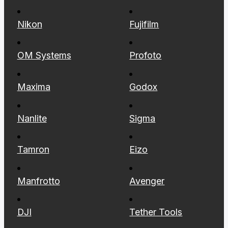
Nikon
Fujifilm
OM Systems
Profoto
Maxima
Godox
Nanlite
Sigma
Tamron
Eizo
Manfrotto
Avenger
DJI
Tether Tools