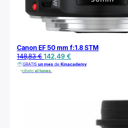
Canon EF 50 mm f:1.8 STM
El
El
148,83
€
142,49
€
precio
precio
GRATIS
un mes
de
Kinacademy
Recíbelo
el lunes.
original
actual
era:
es:
148,83 €.
142,49 €.