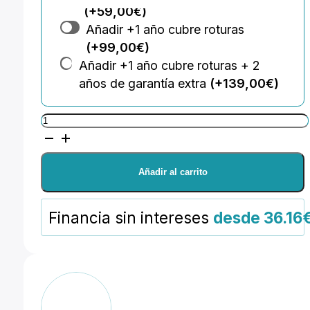
(+59,00€)
Añadir +1 año cubre roturas
(+99,00€)
Añadir +1 año cubre roturas + 2
años de garantía extra
(+139,00€)
Nikkor
AF-
S
Añadir al carrito
ED
VR
Financia sin intereses
desde 36.16
24-
85MM
G
cantidad