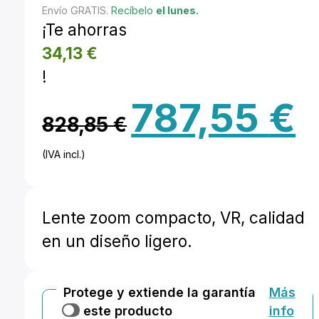
Envío GRATIS.
Recíbelo
el lunes.
¡Te ahorras
34,13
€
!
El
El
787,55
€
828,85
€
precio
pr
(IVA incl.)
original
ac
era:
es
Lente zoom compacto, VR, calidad
828,85 €.
78
en un diseño ligero.
Protege y extiende la garantía
Más
de este producto
info
Añadir +2 años de garantía extra