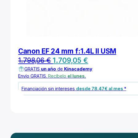
Canon EF 24 mm f:1.4L II USM
El
El
1.798,06
€
1.709,05
€
precio
precio
GRATIS
un año
de
Kinacademy
Envío GRATIS.
Recíbelo
el lunes.
original
actual
Financiación sin intereses
desde 78.47€ al mes
*
era:
es:
1.798,06 €.
1.709,05 €.