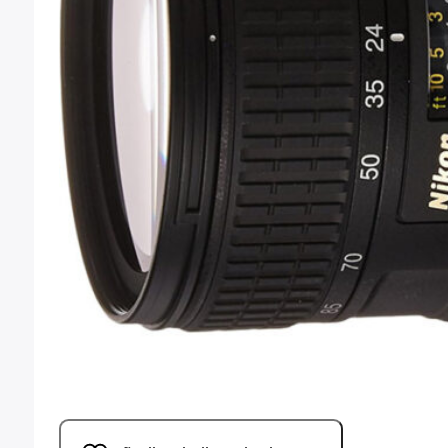
Montura Nikon F
Montura Nikon Z
Montura Fuji X
Montura Fuji G
Montura Micro 4/3
Objetivos Sigma
Objetivos Tamron
Filtros y portafiltros
Accesorios para objetivos