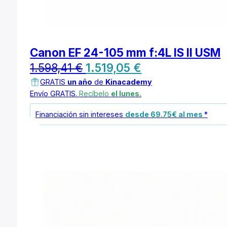
Canon EF 24-105 mm f:4L IS II USM
El
El
1.598,41
€
1.519,05
€
precio
precio
GRATIS
un año
de
Kinacademy
Envío GRATIS.
Recíbelo
el lunes.
original
actual
Financiación sin intereses
desde 69.75€ al mes
*
era:
es:
1.598,41 €.
1.519,05 €.