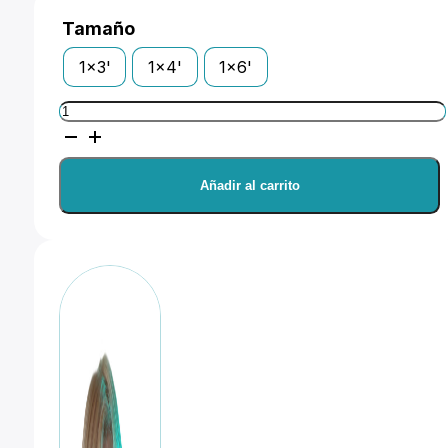
89,00 €
Tamaño
1x3'
1x4'
1x6'
Profoto
RFi
Stripmask
Añadir al carrito
7
cm
Strip
cantidad