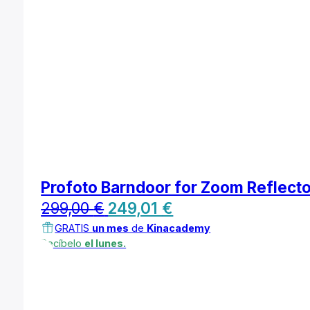
Profoto Barndoor for Zoom Reflecto
El
El
299,00
€
249,01
€
precio
precio
GRATIS
un mes
de
Kinacademy
Recíbelo
el lunes.
original
actual
era:
es:
299,00 €.
249,01 €.