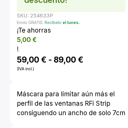
SKU:
254633P
Envío GRATIS.
Recíbelo
el lunes.
¡Te ahorras
5,00
€
!
Rango
59,00
€
-
89,00
€
(IVA incl.)
de
precios:
Máscara para limitar aún más el
desde
perfil de las ventanas RFi Strip
59,00 €
consiguendo un ancho de solo 7cm
hasta