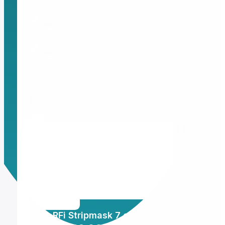
Montura Nikon F
Montura Nikon Z
Montura Fuji X
Montura Fuji G
Montura Micro 4/3
Objetivos Sigma
Objetivos Tamron
Filtros y portafiltros
Accesorios para objetivos
Profoto RFi Stripmask 7 cm Strip