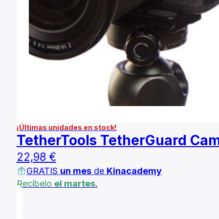
¡Últimas unidades en stock!
TetherTools TetherGuard Ca
22,98
€
GRATIS
un mes
de
Kinacademy
Recíbelo
el martes.