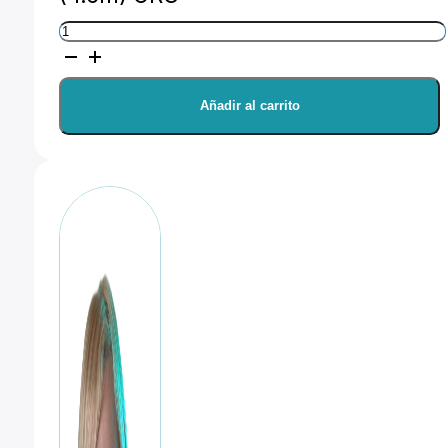
TetherTools
Cable
TetherPro
Añadir al carrito
USB
3.0
a
USB-
C
cantidad