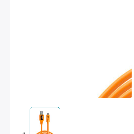
Montura Nikon F
Montura Nikon Z
Montura Fuji X
Montura Fuji G
Montura Micro 4/3
Objetivos Sigma
Objetivos Tamron
Filtros y portafiltros
Accesorios para objetivos