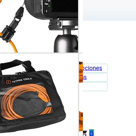
ie de página
Promociones
Marcas
Outlet
0