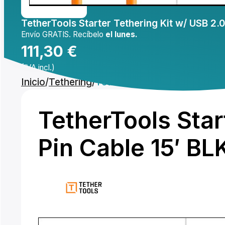
TetherTools Starter Tethering Kit w/ USB 2.0
Mi cuenta
Envío GRATIS. Recíbelo
el lunes.
111,30
€
(IVA incl.)
Inicio
/
Tethering
/
TetherTools Starter Tetherin
Comprar
TetherTools Star
Pin Cable 15′ BL