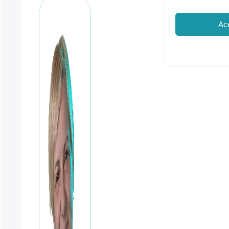
5
Ac
Pin
Cable
15'
BLK
cantidad