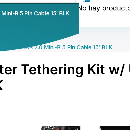
No hay productos
 Mini-B 5 Pin Cable 15′ BLK
g Kit w/ USB 2.0 Mini-B 5 Pin Cable 15′ BLK
ter Tethering Kit w/
K