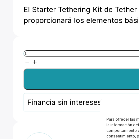
El Starter Tethering Kit de Tethe
proporcionará los elementos bás
TetherTools
Starter
Tethering
Kit
w/
Financia sin intereses
desde 5.1
USB
2.0
Para ofrecer las 
la información de
Mini-
comportamiento de
consentimiento, p
B