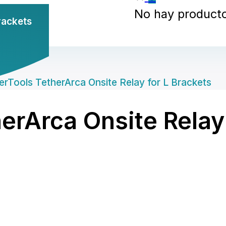
No hay productos
rackets
erTools TetherArca Onsite Relay for L Brackets
erArca Onsite Relay