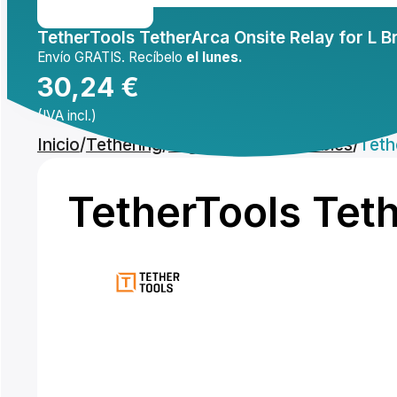
TetherTools TetherArca Onsite Relay for L B
Mi cuenta
Envío GRATIS. Recíbelo
el lunes.
30,24
€
(IVA incl.)
Inicio
/
Tethering
/
Organización de cables
/
Teth
Comprar
TetherTools Teth