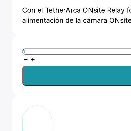
Con el TetherArca ONsite Relay f
alimentación de la cámara ONsit
TetherTools
TetherArca
Onsite
Relay
for
L
Brackets
cantidad