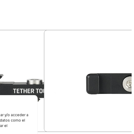
ar y/o acceder a
r datos como el
ar el