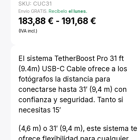
SKU:
CUC31
Envío GRATIS.
Recíbelo
el lunes.
Rango
183,88
€
-
191,68
€
(IVA incl.)
de
precios:
El sistema TetherBoost Pro 31 ft
desde
(9.4m) USB-C Cable ofrece a los
183,88 €
fotógrafos la distancia para
hasta
conectarse hasta 31′ (9,4 m) con
191,68 €
confianza y seguridad. Tanto si
necesitas 15′
(4,6 m) o 31′ (9,4 m), este sistema te
ofrece flexibilidad para cualquier