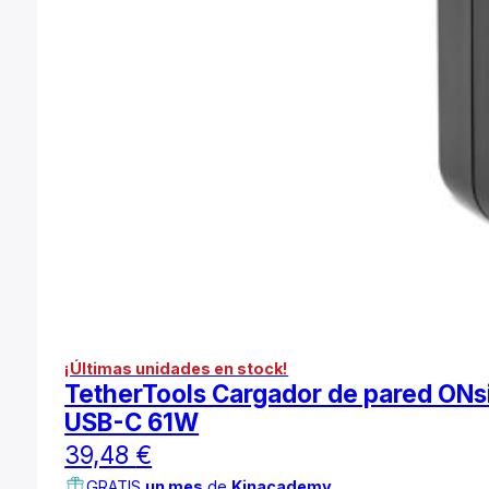
¡Últimas unidades en stock!
TetherTools Cargador de pared ONs
USB-C 61W
39,48
€
GRATIS
un mes
de
Kinacademy