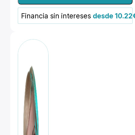
31
ft.
Financia sin intereses
desde 10.22
(9.4m)
USB-
C
Cable
System
cantidad