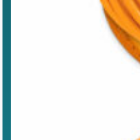
Montura Nikon F
Montura Nikon Z
Montura Fuji X
Montura Fuji G
Montura Micro 4/3
Objetivos Sigma
Objetivos Tamron
Filtros y portafiltros
Accesorios para objetivos