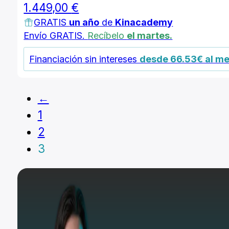
1.449,00
€
GRATIS
un año
de
Kinacademy
Envío GRATIS.
Recíbelo
el martes.
Financiación sin intereses
desde 66.53€ al m
←
1
2
3