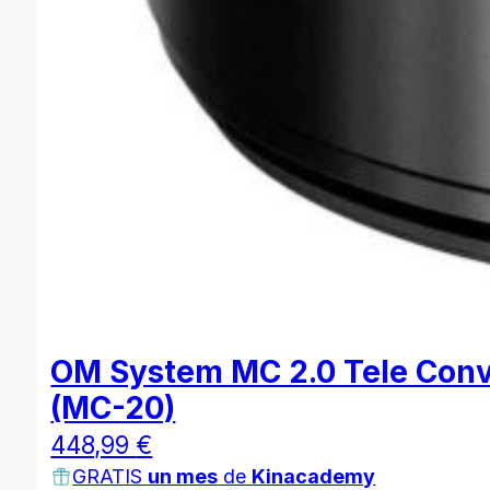
OM System MC 2.0 Tele Conv
(MC-20)
448,99
€
GRATIS
un mes
de
Kinacademy