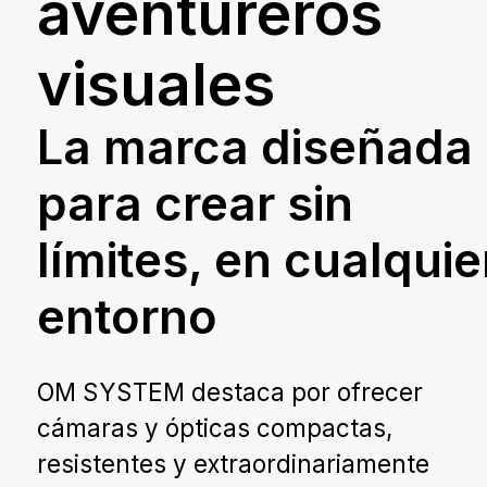
aventureros
ideal
Obtén tu asesoría GRATIS de nuestro equipo
visuales
experto.
Contáctanos
La marca diseñada
para crear sin
límites, en cualquie
entorno
OM SYSTEM destaca por ofrecer
cámaras y ópticas compactas,
resistentes y extraordinariamente