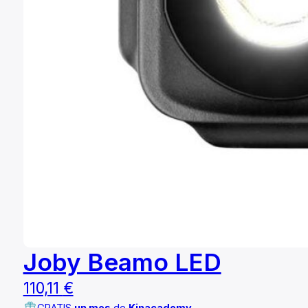
Joby Beamo LED
110,11
€
GRATIS
un mes
de
Kinacademy