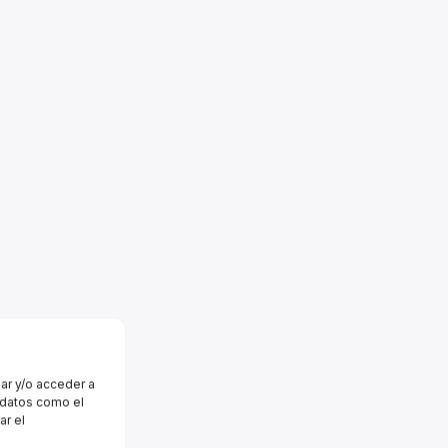
ar y/o acceder a
r datos como el
ar el