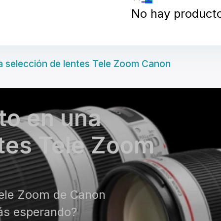
No hay productos
 selección de lentes Tele Zoom Canon
to en una
ntes Tele Zoom
Tele Zoom de Canon
ás esperando?