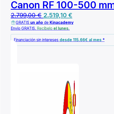
Canon RF 100-500 mm 
El
El
2.799,00
€
2.519,10
€
GRATIS
un año
precio
de
Kinacademy
precio
Envío GRATIS.
Recíbelo
el lunes.
original
actual
Financiación sin intereses
desde 115.66€ al mes
*
era:
es:
2.799,00 €.
2.519,10 €.