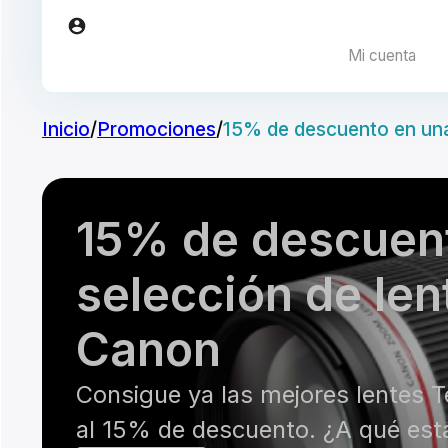
Mi cuenta
Inicio
/
Promociones
/
15% de descuento en una
15% de descuen
selección de le
Canon
Consigue ya las mejores lentes 
al 15% de descuento. ¿A qué est