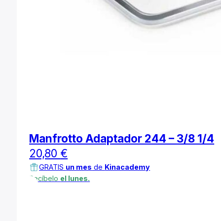
Manfrotto Adaptador 244 – 3/8 1/4
20,80
€
GRATIS
un mes
de
Kinacademy
Recíbelo
el lunes.