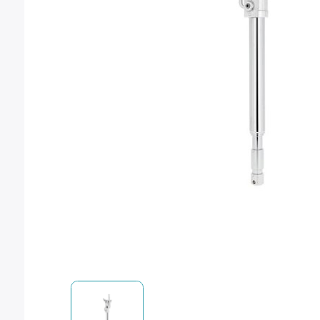
Montura Nikon F
Montura Nikon Z
Montura Fuji X
Montura Fuji G
Montura Micro 4/3
Objetivos Sigma
Objetivos Tamron
Filtros y portafiltros
Accesorios para objetivos