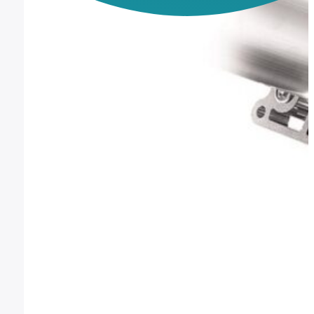
(IVA incl.)
Montura Nikon F
Comprar
Montura Nikon Z
Montura Fuji X
Montura Fuji G
Montura Micro 4/3
Objetivos Sigma
Objetivos Tamron
Filtros y portafiltros
Accesorios para objetivos