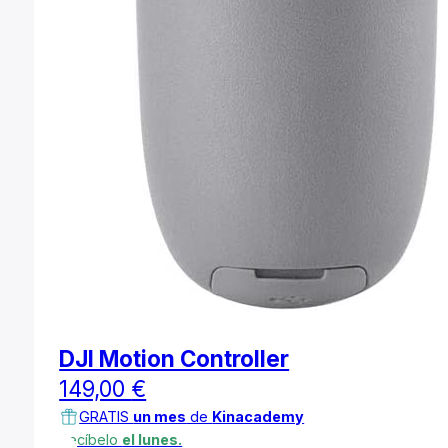
DJI Motion Controller
149,00
€
GRATIS
un mes
de
Kinacademy
Recíbelo
el lunes.