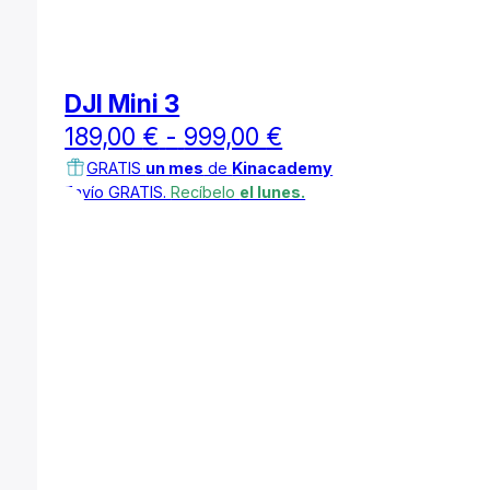
DJI Mini 3
Rango
189,00
€
-
999,00
€
de
GRATIS
un mes
de
Kinacademy
Envío GRATIS.
Recíbelo
el lunes.
precios:
desde
189,00 €
hasta
999,00 €