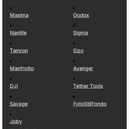
Maxima
Godox
Nanlite
Sigma
Tamron
Eizo
Manfrotto
Avenger
DJI
Tether Tools
Savage
FotoStilFondo
Joby