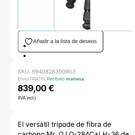
Añadir a la lista de deseos
SKU:
6940828300903
Envío GRATIS.
Recíbelo
mañana.
839,00
€
(IVA incl.)
El versátil trípode de fibra de
carbono Mr. Q LQ-284C+LH-36 de