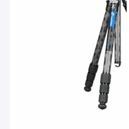
Montura Nikon F
Montura Nikon Z
Montura Fuji X
Montura Fuji G
Montura Micro 4/3
Objetivos Sigma
Objetivos Tamron
Filtros y portafiltros
Accesorios para objetivos