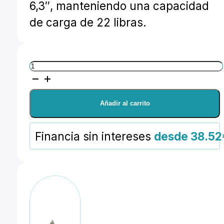
6,3″, manteniendo una capacidad
de carga de 22 libras.
Leofoto
Mr.
Q
Añadir al carrito
Series
LQ-
Financia sin intereses
desde 38.52
284C
+
LH-
36
cantidad