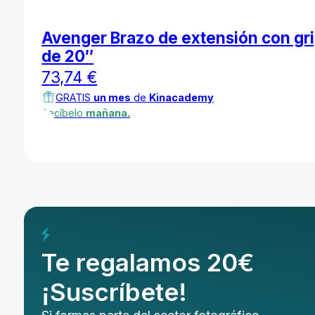
Avenger Brazo de extensión con gr
de 20″
73,74
€
GRATIS
un mes
de
Kinacademy
Recíbelo
mañana.
Te regalamos 20€
¡Suscríbete!