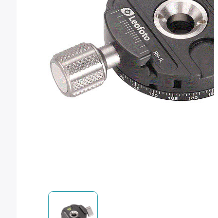
Montura Nikon F
Montura Nikon Z
Montura Fuji X
Montura Fuji G
Montura Micro 4/3
Objetivos Sigma
Objetivos Tamron
Filtros y portafiltros
Accesorios para objetivos