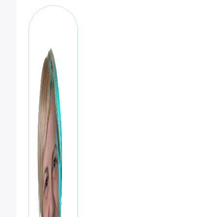
50
cabezal
panoramico
cantidad