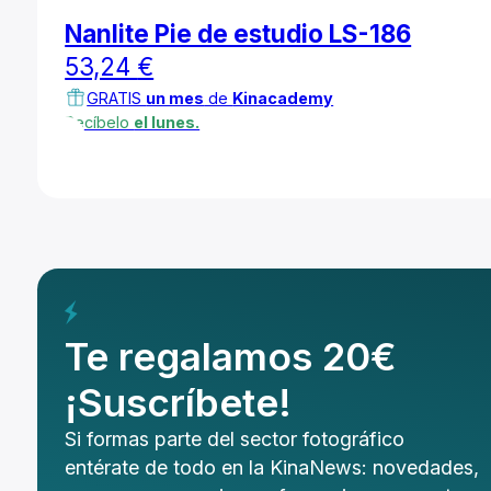
Nanlite Pie de estudio LS-186
53,24
€
GRATIS
un mes
de
Kinacademy
Recíbelo
el lunes.
Te regalamos 20€
¡Suscríbete!
Si formas parte del sector fotográfico
entérate de todo en la KinaNews: novedades,