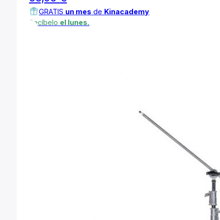
GRATIS
un mes
de
Kinacademy
Recíbelo
el lunes.