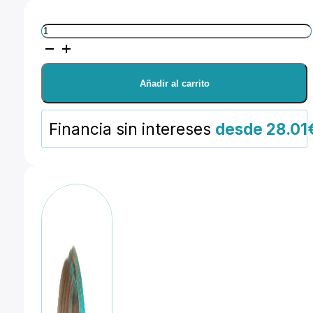
Manfrotto
Trípode
de
Añadir al carrito
estudio
Pro
Financia sin intereses
desde 28.01
Geared
475B
-
Alum.
cantidad