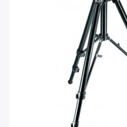
Montura Nikon F
Montura Nikon Z
Montura Fuji X
Montura Fuji G
Montura Micro 4/3
Objetivos Sigma
Objetivos Tamron
Filtros y portafiltros
Accesorios para objetivos