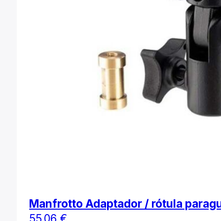
Manfrotto Adaptador / rótula parag
55,06
€