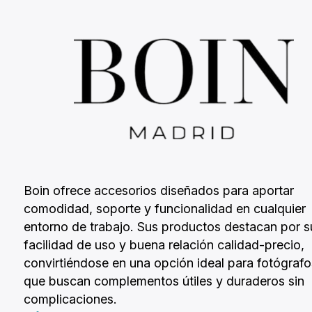
Cámaras Formato Medio
Disparadores
Rótulas
Otros
Fotómetros
Objetivos macro
Carcasas acuáticas
Barndoor
Kits de filtros y portafiltros
Cámaras Instantáneas
Accesorios de iluminación
Mini trípodes smartphone
Mesas de producto
Objetivos ojo de pez
Snoots
Otros filtros
Cámaras 360 y VR
Otros flashes
Accesorios para trípodes
Calibradores y cartas de color
Objetivos zoom
Otras herramientas de modelado
Cámaras Acuáticas
Impresoras
Tipos de monturas
Cámaras Micro Cuatro Tercios
Montura Canon M
Accesorios de cámaras
Montura Canon RF
Boin ofrece accesorios diseñados para aportar
Montura Canon EF
comodidad, soporte y funcionalidad en cualquier
entorno de trabajo. Sus productos destacan por s
Montura L
facilidad de uso y buena relación calidad-precio,
convirtiéndose en una opción ideal para fotógrafo
Montura Sony A
que buscan complementos útiles y duraderos sin
complicaciones.
Montura Sony E