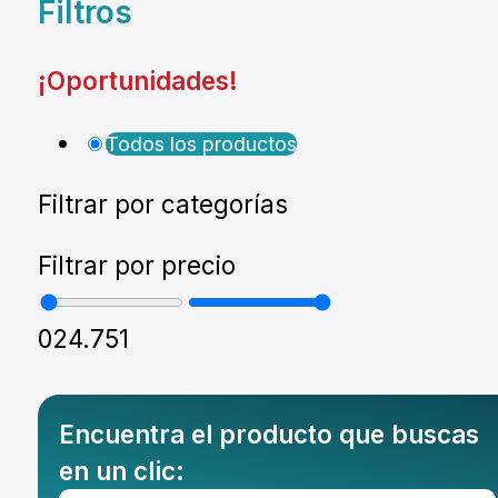
Filtros
Montura Nikon F
¡Oportunidades!
Montura Nikon Z
Todos los productos
Montura Fuji X
Montura Fuji G
Filtrar por categorías
Montura Micro 4/3
Filtrar por precio
Objetivos Sigma
0
24.751
Objetivos Tamron
Filtros y portafiltros
Encuentra el producto que buscas
Accesorios para objetivos
en un clic: