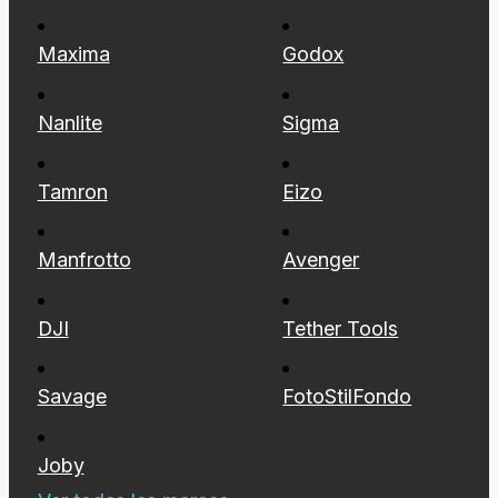
Maxima
Godox
Nanlite
Sigma
Tamron
Eizo
Manfrotto
Avenger
DJI
Tether Tools
Savage
FotoStilFondo
Joby