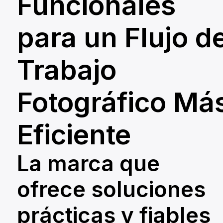
Funcionales
para un Flujo d
Te ayudamos a consegui
Trabajo
tu equipo de fotografía
Fotográfico Má
ideal
Obtén tu asesoría GRATIS de nuestro equipo
Eficiente
experto.
Contáctanos
La marca que
ofrece soluciones
prácticas y fiables