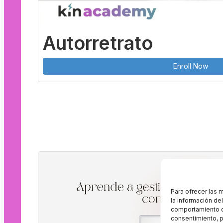
Autorretrato
Enroll Now
Para ofrecer las 
la información de
comportamiento de
consentimiento, p