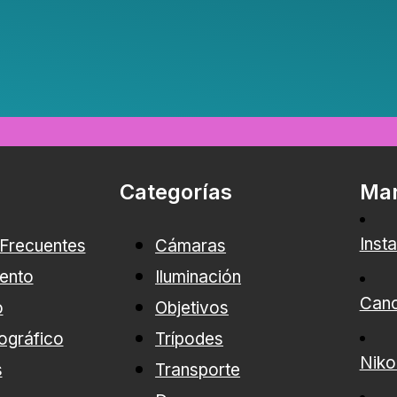
Categorías
Ma
Inst
 Frecuentes
Cámaras
ento
Iluminación
Can
o
Objetivos
ográfico
Trípodes
Niko
s
Transporte