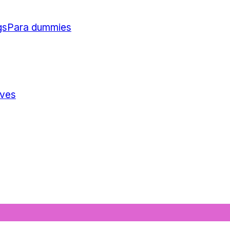
gs
Para dummies
ives