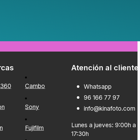
rcas
Atención al cliente
a360
Cambo
Whatsapp
96 166 77 97
on
Sony
info@kinafoto.com
Lunes a jueves: 9:00h a
n
Fujifilm
17:30h