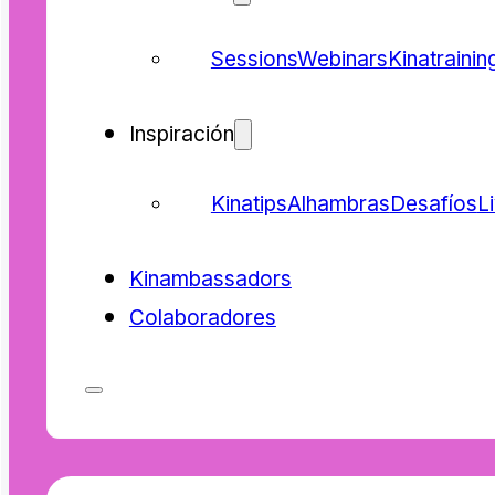
Sessions
Webinars
Kinatrainin
Inspiración
Kinatips
Alhambras
Desafíos
L
Kinambassadors
Colaboradores